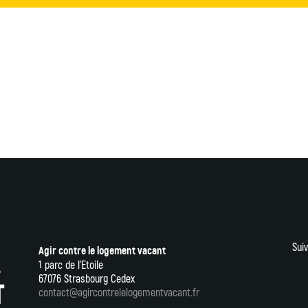
Suiv
Agir contre le logement vacant
1 parc de l’Etoile
67076 Strasbourg Cedex
contact@agircontrelelogementvacant.fr